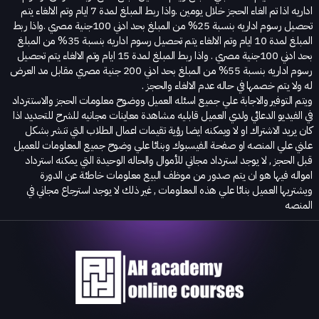
اداريه اذا تم الغاء الحجز خلال يومين .واذا ربط المبلغ لمدة 7 ايام وتم الالغاء يتم
تحصيل رسوم اداريه بنسبة 25% من المبلغ بحد ادني 100جنية مصري .واذا ربط
المبلغ لمدة 10 ايام وتم الالغاء يتم تحصيل رسوم اداريه بنسبة 35% من المبلغ
بحد ادني 100جنية مصري . واذا ربط المبلغ لمدة 15 ايام وتم الالغاء يتم تحصيل
رسوم اداريه بنسبة 55% من المبلغ بحد ادني 200 جنية مصري مقابل مد العرض
له ولا يتم خصمها في حاله عدم الالغاء والحجز .
ويتم التوفير والاجابة علي جميع اسئله العميل ووضوح معلومات الحجز والاستترداد
في الفيديو الدعائي ولدي العميل قابليه مشاهدة معاينات مجانيه للشرح للتحديد اذا
كان يريد الاشتراك او لا ويمكنه ايضا رؤية تقيمات اعمال الطلاب التي تنشر بشكل
علني علي المنصه او صفحة الفيسبوك وبنائا علي وضوح جميع المعلومات للعميل
قبل الحجز , لا يوجد استرداد مجاني للأموال والحاله الوحيدة التي يمكنه استرداد
امواله فيها هو ان يتم صدور من موظف البيع معلومات خاطئة عن الدورة
ويشتريها العميل بنائا علي هذه المعلومات , غير ذلك لا يوجد استرجاع مجاني في
المنصه