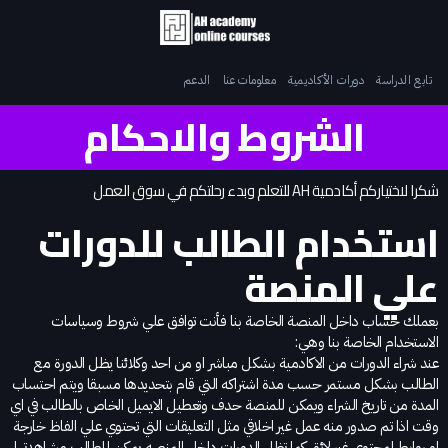
تابع الدراسة
دورات الأكاديمية
معلومات عنا
الدعم
الشروط والاحكام
شكرا لاختياركم أكادمية AH للتعلم وبدء رحلتكم في سوق العمل
استخدام الطالب للدورات
علي المنصة
بعملك حساب داخل المنصة الخاصة بنا فأنت توافق علي شروط وسياسات
الاستخدام الخاصة بنا وهي:
عند شراء الدورات من الاكادمية بشكل مباشر او من احد وكلائنا يظل الدورة مع
الطالب بشكل مستمر حسب مدة اشتراكه التي قام بتحديدها مسبقا ويتم احتساب
المدة من تاريخ الشراء ويمكن للمنصة حدف وتعطيل الايميل الخاص بالطالب في اي
وقت اذا تم صدور منه عمل غير اخلاقي مثل التعليقات التي تحتوي علي الفاظ خارجة
او روابط لمحتوي غير لائق كما تظل الدورات داخل المنصه يمكن للطالب مشاهدتها