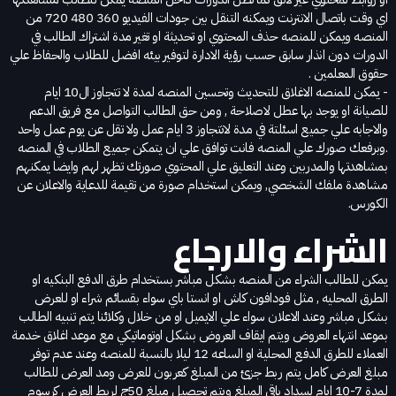
اي وقت باتصال الانترنت ويمكنه التنقل بين جودات الفيديو 360 480 720 من
المنصه ويمكن للمنصه حذف المحتوي او تحديثة او تغير مدة اشتراك الطالب في
الدورات دون انذار سابق حسب رؤية الادارة لتوفير بيئه افضل للطلاب والحفاظ علي
حقوق المعلمين .
- يمكن للمنصه الاغلاق للتحديث وتحسين المنصه لمدة لا تتجاوز ال10 ايام
للصيانة او يوجد بها عطل لاصلاحة , ومن حق الطالب التواصل مع فريق الدعم
والاجابه علي جميع اسئلتة في مدة لاتتجاوز 3 ايام عمل ولا تقل عن يوم عمل واحد
.وبرفعك صورك علي المنصه فانت توافق علي ان يتمكن جميع الطلاب في المنصه
بمشاهدتها والمدربين وعند التعليق علي المحتوي صورتك تظهر لهم وايضا يمكنهم
مشاهدة ملفك الشخصي, ويمكن استخدام صورة من تقيمة للدعاية والاعلان عن
الكورس.
الشراء والارجاع
يمكن للطالب الشراء من المنصه بشكل مباشر بستخدام طرق الدفع البنكيه او
الطرق المحليه , مثل فودافون كاش او انستا باي سواء بقسائم شراء او للعرض
بشكل مباشر وعند الاعلان سواء علي الايميل او من خلال وكلائنا يتم تنبيه الطالب
بموعد انتهاء العروض ويتم ايقاف العروض بشكل اوتوماتيكي مع موعد اغلاق خدمة
العملاء للطرق الدفع المحلية او الساعه 12 ليلا بالنسبة للمنصه وعند عدم توفر
مبلغ العرض كامل يتم ربط جزئ من المبلغ كعربون للعرض ومد العرض للطالب
لمدة 7-10 ايام لسداد باقي المبلغ ويتم تحصيل مبلغ 50ج لربط العرض كرسوم