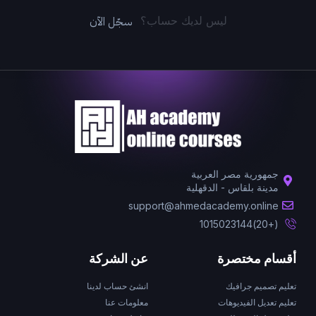
سجّل الآن
ليس لديك حساب؟
جمهورية مصر العربية
مدينة بلقاس - الدقهلية
support@ahmedacademy.online
(+20)1015023144
أقسام مختصرة
عن الشركة
تعليم تصميم جرافيك
انشئ حساب لدينا
تعليم تعديل الفيديوهات
معلومات عنا