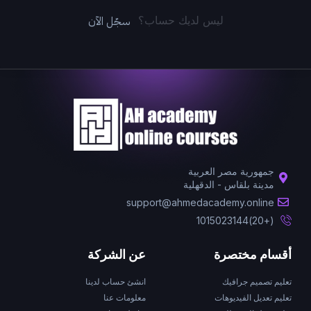
سجّل الآن
ليس لديك حساب؟
جمهورية مصر العربية
مدينة بلقاس - الدقهلية
support@ahmedacademy.online
(+20)1015023144
أقسام مختصرة
عن الشركة
تعليم تصميم جرافيك
انشئ حساب لدينا
تعليم تعديل الفيديوهات
معلومات عنا