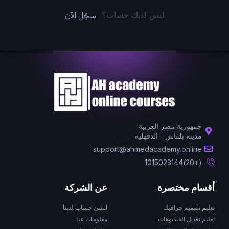
سجّل الآن
ليس لديك حساب؟
جمهورية مصر العربية
مدينة بلقاس - الدقهلية
support@ahmedacademy.online
(+20)1015023144
أقسام مختصرة
عن الشركة
تعليم تصميم جرافيك
انشئ حساب لدينا
تعليم تعديل الفيديوهات
معلومات عنا