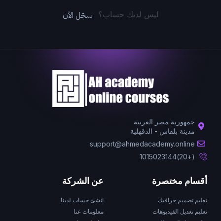
سجّل الآن
ليس لديك حساب؟
جمهورية مصر العربية
مدينة بلقاس - الدقهلية
support@ahmedacademy.online
(+20)1015023144
أقسام مختصرة
عن الشركة
تعليم تصميم جرافيك
انشئ حساب لدينا
تعليم تعديل الفيديوهات
معلومات عنا