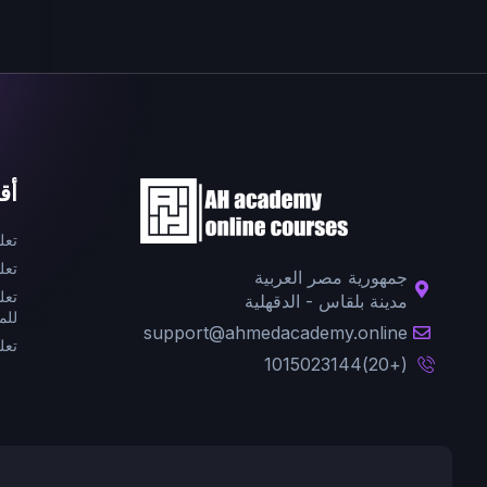
أق
تعل
تعل
جمهورية مصر العربية
تعل
مدينة بلقاس - الدقهلية
للم
support@ahmedacademy.online
تعل
(+20)1015023144