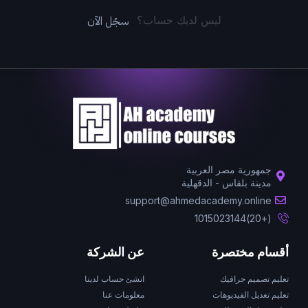
سجّل الآن
ليس لديك حساب؟
جمهورية مصر العربية
مدينة بلقاس - الدقهلية
support@ahmedacademy.online
(+20)1015023144
أقسام مختصرة
عن الشركة
تعليم تصميم جرافيك
انشئ حساب لدينا
تعليم تعديل الفيديوهات
معلومات عنا