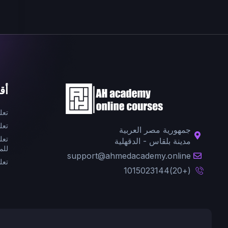
أق
تعل
تعل
جمهورية مصر العربية
تعل
مدينة بلقاس - الدقهلية
للم
support@ahmedacademy.online
تعل
(+20)1015023144