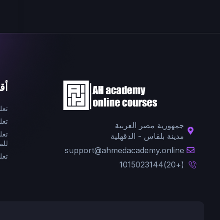
أق
تعل
تعل
جمهورية مصر العربية
تعل
مدينة بلقاس - الدقهلية
للم
support@ahmedacademy.online
تعل
(+20)1015023144