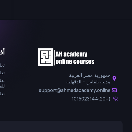
أق
تعل
تعل
جمهورية مصر العربية
تعل
مدينة بلقاس - الدقهلية
للم
support@ahmedacademy.online
تعل
(+20)1015023144