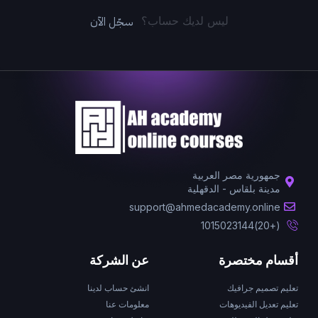
سجّل الآن
ليس لديك حساب؟
جمهورية مصر العربية
مدينة بلقاس - الدقهلية
support@ahmedacademy.online
(+20)1015023144
أقسام مختصرة
عن الشركة
تعليم تصميم جرافيك
انشئ حساب لدينا
تعليم تعديل الفيديوهات
معلومات عنا