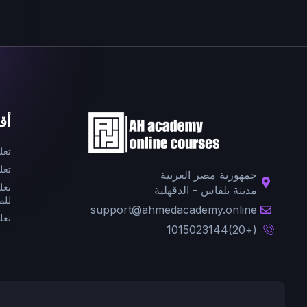
أق
تعل
تعل
جمهورية مصر العربية
تعل
مدينة بلقاس - الدقهلية
للم
support@ahmedacademy.online
تعل
(+20)1015023144