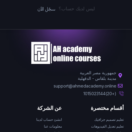
سجّل الآن
ليس لديك حساب؟
جمهورية مصر العربية
مدينة بلقاس - الدقهلية
support@ahmedacademy.online
(+20)1015023144
أقسام مختصرة
عن الشركة
تعليم تصميم جرافيك
انشئ حساب لدينا
تعليم تعديل الفيديوهات
معلومات عنا