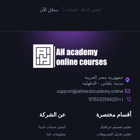
سجّل الآن
ليس لديك حساب؟
جمهورية مصر العربية
مدينة بلقاس - الدقهلية
support@ahmedacademy.online
(+20)1015023144
أقسام مختصرة
عن الشركة
تعليم تصميم جرافيك
انشئ حساب لدينا
تعليم تعديل الفيديوهات
معلومات عنا