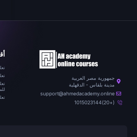
أق
تعل
تعل
جمهورية مصر العربية
تعل
مدينة بلقاس - الدقهلية
للم
support@ahmedacademy.online
تعل
(+20)1015023144