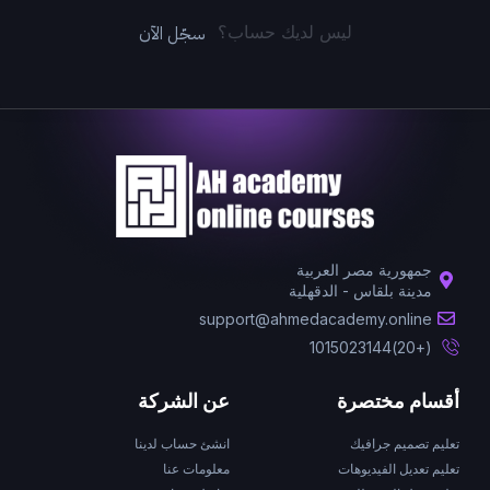
سجّل الآن
ليس لديك حساب؟
جمهورية مصر العربية
مدينة بلقاس - الدقهلية
support@ahmedacademy.online
(+20)1015023144
أقسام مختصرة
عن الشركة
تعليم تصميم جرافيك
انشئ حساب لدينا
تعليم تعديل الفيديوهات
معلومات عنا