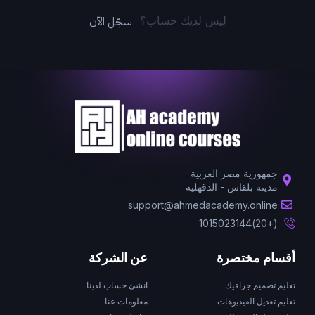
سجّل الآن
ليس لديك حساب؟
جمهورية مصر العربية
مدينة بلقاس - الدقهلية
support@ahmedacademy.online
(+20)1015023144
أقسام مختصرة
عن الشركة
تعليم تصميم جرافيك
انشئ حساب لدينا
تعليم تعديل الفيديوهات
معلومات عنا