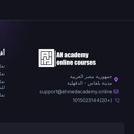
أق
تعل
تعل
جمهورية مصر العربية
تعل
مدينة بلقاس - الدقهلية
للم
support@ahmedacademy.online
تعل
(+20)1015023144