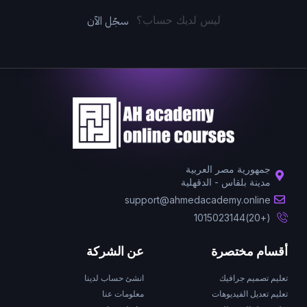
سجّل الآن
ليس لديك حساب؟
جمهورية مصر العربية
مدينة بلقاس - الدقهلية
support@ahmedacademy.online
(+20)1015023144
أقسام مختصرة
عن الشركة
تعليم تصميم جرافيك
انشئ حساب لدينا
تعليم تعديل الفيديوهات
معلومات عنا