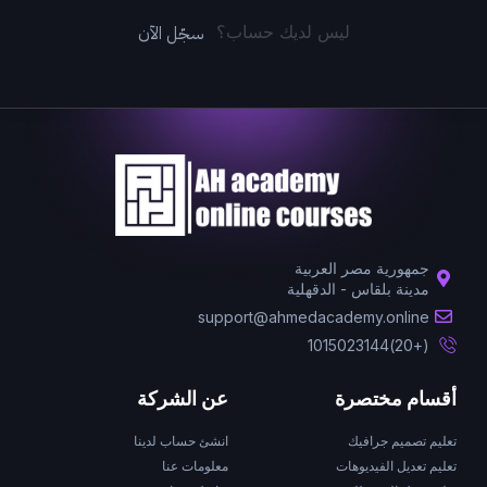
سجّل الآن
ليس لديك حساب؟
جمهورية مصر العربية
مدينة بلقاس - الدقهلية
support@ahmedacademy.online
(+20)1015023144
أقسام مختصرة
عن الشركة
تعليم تصميم جرافيك
انشئ حساب لدينا
تعليم تعديل الفيديوهات
معلومات عنا