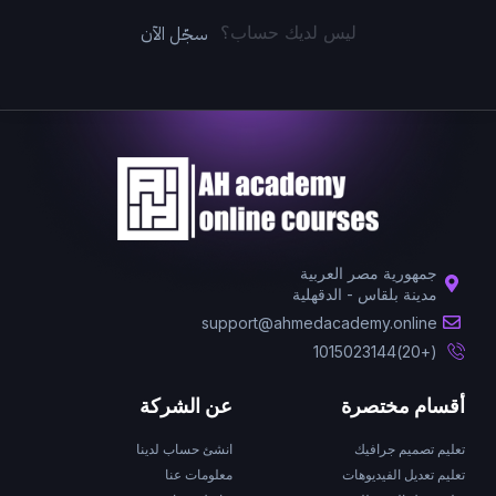
سجّل الآن
ليس لديك حساب؟
جمهورية مصر العربية
مدينة بلقاس - الدقهلية
support@ahmedacademy.online
(+20)1015023144
أقسام مختصرة
عن الشركة
تعليم تصميم جرافيك
انشئ حساب لدينا
تعليم تعديل الفيديوهات
معلومات عنا