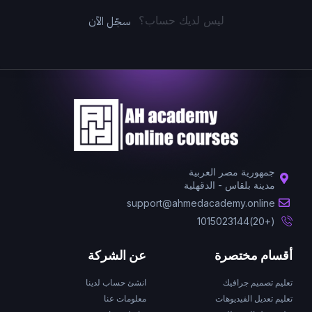
سجّل الآن
ليس لديك حساب؟
جمهورية مصر العربية
مدينة بلقاس - الدقهلية
support@ahmedacademy.online
(+20)1015023144
أقسام مختصرة
عن الشركة
تعليم تصميم جرافيك
انشئ حساب لدينا
تعليم تعديل الفيديوهات
معلومات عنا