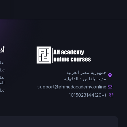
أق
تعل
تعل
جمهورية مصر العربية
تعل
مدينة بلقاس - الدقهلية
للم
support@ahmedacademy.online
تعل
(+20)1015023144