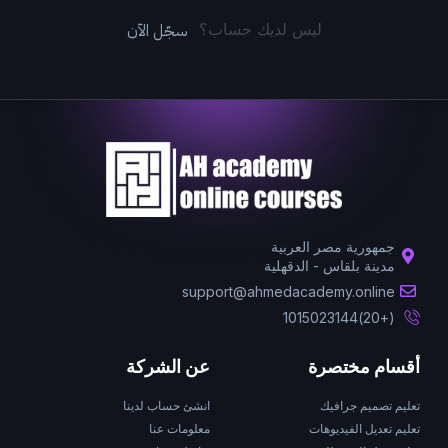
سجّل الآن
ليس لديك حساب؟
جمهورية مصر العربية
مدينة بلقاس - الدقهلية
support@ahmedacademy.online
(+20)1015023144
أقسام مختصرة
عن الشركة
تعليم تصميم جرافيك
انشئ حساب لدينا
تعليم تعديل الفيديوهات
معلومات عنا