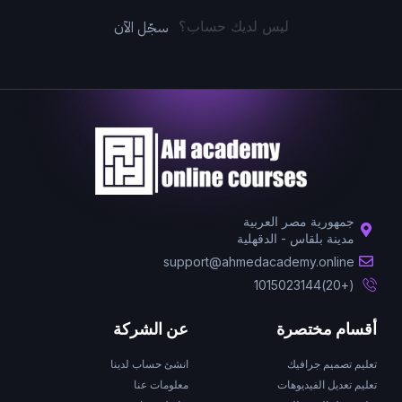
سجّل الآن
ليس لديك حساب؟
جمهورية مصر العربية
مدينة بلقاس - الدقهلية
support@ahmedacademy.online
(+20)1015023144
أقسام مختصرة
عن الشركة
تعليم تصميم جرافيك
انشئ حساب لدينا
تعليم تعديل الفيديوهات
معلومات عنا