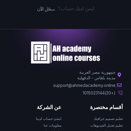
سجّل الآن
ليس لديك حساب؟
جمهورية مصر العربية
مدينة بلقاس - الدقهلية
support@ahmedacademy.online
(+20)1015023144
أقسام مختصرة
عن الشركة
تعليم تصميم جرافيك
انشئ حساب لدينا
تعليم تعديل الفيديوهات
معلومات عنا