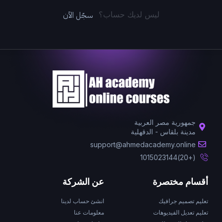
سجّل الآن
ليس لديك حساب؟
جمهورية مصر العربية
مدينة بلقاس - الدقهلية
support@ahmedacademy.online
(+20)1015023144
أقسام مختصرة
عن الشركة
تعليم تصميم جرافيك
انشئ حساب لدينا
تعليم تعديل الفيديوهات
معلومات عنا