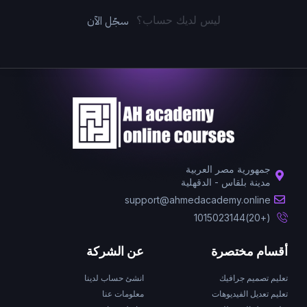
سجّل الآن
ليس لديك حساب؟
جمهورية مصر العربية
مدينة بلقاس - الدقهلية
support@ahmedacademy.online
(+20)1015023144
أقسام مختصرة
عن الشركة
تعليم تصميم جرافيك
انشئ حساب لدينا
تعليم تعديل الفيديوهات
معلومات عنا