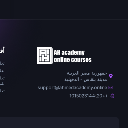
أق
تعل
تعل
جمهورية مصر العربية
تعل
مدينة بلقاس - الدقهلية
للم
support@ahmedacademy.online
تعل
(+20)1015023144