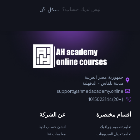
سجّل الآن
ليس لديك حساب؟
جمهورية مصر العربية
مدينة بلقاس - الدقهلية
support@ahmedacademy.online
(+20)1015023144
أقسام مختصرة
عن الشركة
تعليم تصميم جرافيك
انشئ حساب لدينا
تعليم تعديل الفيديوهات
معلومات عنا