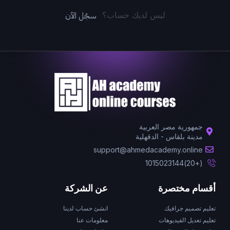
سجّل الآن
ليس لديك حساب؟
جمهورية مصر العربية
مدينة بلقاس - الدقهلية
support@ahmedacademy.online
(+20)1015023144
أقسام مختصرة
عن الشركة
تعليم تصميم جرافيك
انشئ حساب لدينا
تعليم تعديل الفيديوهات
معلومات عنا