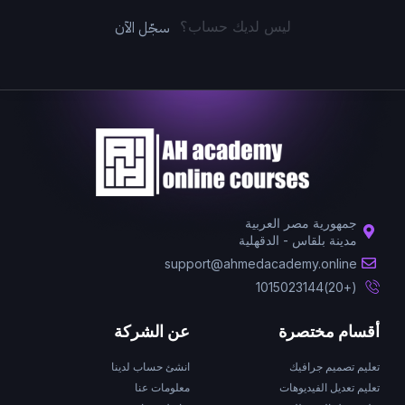
سجّل الآن
ليس لديك حساب؟
جمهورية مصر العربية
مدينة بلقاس - الدقهلية
support@ahmedacademy.online
(+20)1015023144
أقسام مختصرة
عن الشركة
تعليم تصميم جرافيك
انشئ حساب لدينا
تعليم تعديل الفيديوهات
معلومات عنا