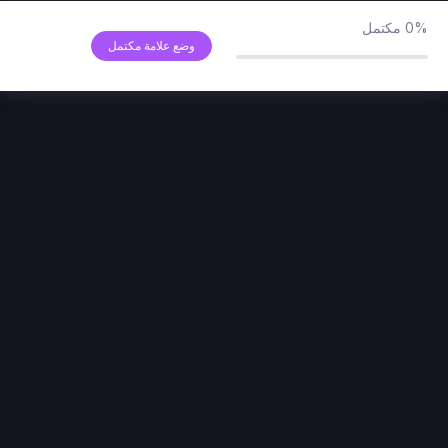
التغذيه البصرية
00:00
0%
مكتمل
وضع علامة مكتمل
تمارين الخطوط المستقيمة والمنحنية
00:00
أساسيات الرسم والتظليل
0/12
تمارين عملية
0/15