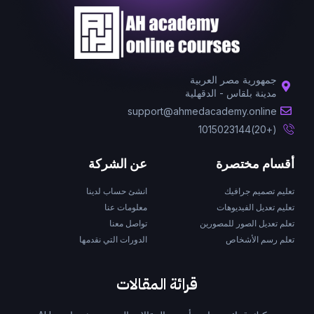
جمهورية مصر العربية
مدينة بلقاس - الدقهلية
support@ahmedacademy.online
(+20)1015023144
أقسام مختصرة
عن الشركة
تعليم تصميم جرافيك
انشئ حساب لدينا
تعليم تعديل الفيديوهات
معلومات عنا
تعلم تعديل الصور للمصورين
تواصل معنا
تعلم رسم الأشخاص
الدورات التي نقدمها
قرائة المقالات