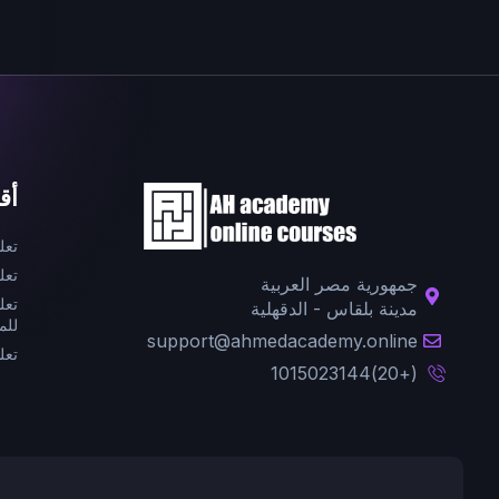
أق
تعل
تعل
جمهورية مصر العربية
تعل
مدينة بلقاس - الدقهلية
للم
support@ahmedacademy.online
تعل
(+20)1015023144