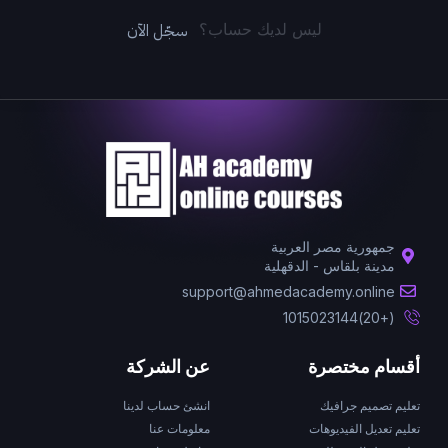
سجّل الآن
ليس لديك حساب؟
جمهورية مصر العربية
مدينة بلقاس - الدقهلية
support@ahmedacademy.online
(+20)1015023144
أقسام مختصرة
عن الشركة
تعليم تصميم جرافيك
انشئ حساب لدينا
تعليم تعديل الفيديوهات
معلومات عنا