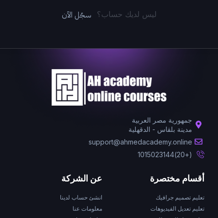
سجّل الآن
ليس لديك حساب؟
جمهورية مصر العربية
مدينة بلقاس - الدقهلية
support@ahmedacademy.online
(+20)1015023144
أقسام مختصرة
عن الشركة
تعليم تصميم جرافيك
انشئ حساب لدينا
تعليم تعديل الفيديوهات
معلومات عنا