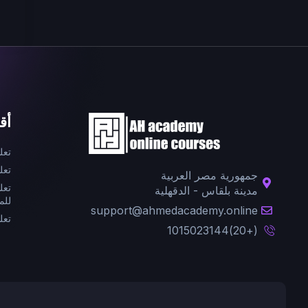
أق
تعل
تعل
جمهورية مصر العربية
تعل
مدينة بلقاس - الدقهلية
للم
support@ahmedacademy.online
تعل
(+20)1015023144