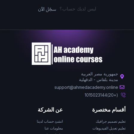
سجّل الآن
ليس لديك حساب؟
جمهورية مصر العربية
مدينة بلقاس - الدقهلية
support@ahmedacademy.online
(+20)1015023144
أقسام مختصرة
عن الشركة
تعليم تصميم جرافيك
انشئ حساب لدينا
تعليم تعديل الفيديوهات
معلومات عنا