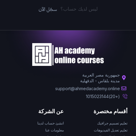
سجّل الآن
ليس لديك حساب؟
جمهورية مصر العربية
مدينة بلقاس - الدقهلية
support@ahmedacademy.online
(+20)1015023144
أقسام مختصرة
عن الشركة
تعليم تصميم جرافيك
انشئ حساب لدينا
تعليم تعديل الفيديوهات
معلومات عنا