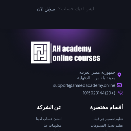
سجّل الآن
ليس لديك حساب؟
جمهورية مصر العربية
مدينة بلقاس - الدقهلية
support@ahmedacademy.online
(+20)1015023144
أقسام مختصرة
عن الشركة
تعليم تصميم جرافيك
انشئ حساب لدينا
تعليم تعديل الفيديوهات
معلومات عنا