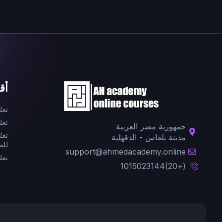
أق
تعل
تعل
جمهورية مصر العربية
تعل
مدينة بلقاس - الدقهلية
للم
support@ahmedacademy.online
تعل
(+20)1015023144