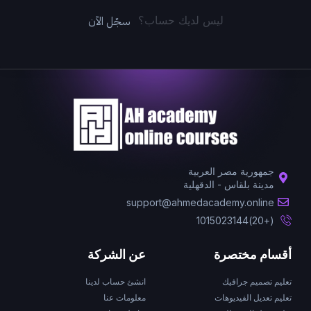
سجّل الآن
ليس لديك حساب؟
جمهورية مصر العربية
مدينة بلقاس - الدقهلية
support@ahmedacademy.online
(+20)1015023144
أقسام مختصرة
عن الشركة
تعليم تصميم جرافيك
انشئ حساب لدينا
تعليم تعديل الفيديوهات
معلومات عنا