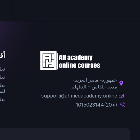
أق
تعل
تعل
جمهورية مصر العربية
تعل
مدينة بلقاس - الدقهلية
للم
support@ahmedacademy.online
تعل
(+20)1015023144