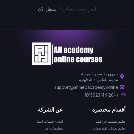
سجّل الآن
ليس لديك حساب؟
جمهورية مصر العربية
مدينة بلقاس - الدقهلية
support@ahmedacademy.online
(+20)1015023144
أقسام مختصرة
عن الشركة
تعليم تصميم جرافيك
انشئ حساب لدينا
تعليم تعديل الفيديوهات
معلومات عنا