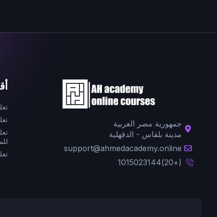
أق
تعل
تعل
جمهورية مصر العربية
تعل
مدينة بلقاس - الدقهلية
للم
support@ahmedacademy.online
تعل
(+20)1015023144