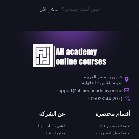
سجّل الآن
ليس لديك حساب؟
جمهورية مصر العربية
مدينة بلقاس - الدقهلية
support@ahmedacademy.online
(+20)1015023144
أقسام مختصرة
عن الشركة
تعليم تصميم جرافيك
انشئ حساب لدينا
تعليم تعديل الفيديوهات
معلومات عنا