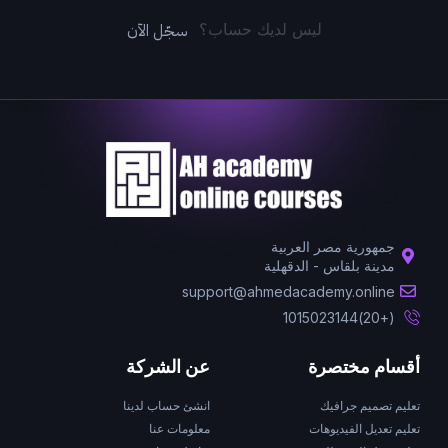
سجّل الآن
ليس لديك حساب؟
جمهورية مصر العربية
مدينة بلقاس - الدقهلية
support@ahmedacademy.online
(+20)1015023144
أقسام مختصرة
عن الشركة
تعليم تصميم جرافيك
انشئ حساب لدينا
تعليم تعديل الفيديوهات
معلومات عنا