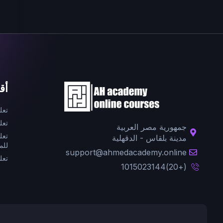
أق
تعل
تعل
جمهورية مصر العربية
تعل
مدينة بلقاس - الدقهلية
للم
support@ahmedacademy.online
تعل
(+20)1015023144