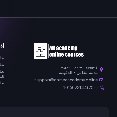
أق
تعل
تعل
جمهورية مصر العربية
تعل
مدينة بلقاس - الدقهلية
للم
support@ahmedacademy.online
تعل
(+20)1015023144